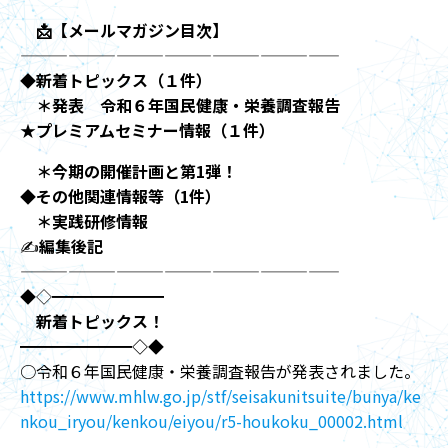
📩【メールマガジン目次】
————————————————————
◆
新着トピックス（１件）
＊発表 令和６年国民健康・栄養調査報告
★
プレミアムセミナー情報（１件）
＊今期の開催計画と第1弾！
◆
その他関連情報等（1件）
＊実践研修情報
✍️
編集後記
————————————————————
◆◇━━━━━━━
新着トピックス！
━
━━━━━━◇◆
○令和６年国民健康・栄養調査報告が発表されました。
https://www.mhlw.go.jp/stf/seisakunitsuite/bunya/ke
nkou_iryou/kenkou/eiyou/r5-houkoku_00002.html