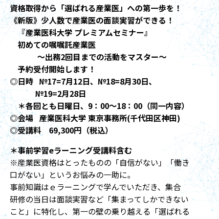
資格取得から「選ばれる産業医」への第一歩を！
《新版》少人数で産業医の面談実習ができる！
『産業医科大学 プレミアムセミナー』
初めての嘱嘱託産業医
～出務2回目までの活動をマスター～
予約受付開始します！
◎日時 №17=7月12日、№18=8月30日、
№19=2月28日
＊各回とも日曜日、9：00～18：00（同一内容）
◎会場 産業医科大学 東京事務所(千代田区神田)
◎受講料 69,300円（税込）
＊事前学習eラーニング受講料含む
※産業医資格はとったものの「自信がない」「働き
口がない」というお悩みの一助に。
事前知識はｅラーニングで学んでいただき、集合
研修の当日は面談実習など「集まってしかできない
こと」に特化し、第一の壁の乗り越える「選ばれる