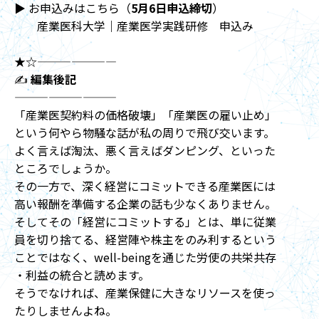
▶ お申込みはこちら（
5月6日申込締切
）
産業医科大学｜産業医学実践研修 申込み
★☆———————
✍️
編集後記
—————————
「産業医契約料の価格破壊」「産業医の雇い止め」
という何やら物騒な話が私の周りで飛び交います。
よく言えば淘汰、悪く言えばダンピング、といった
ところでしょうか。
その一方で、深く経営にコミットできる産業医には
高い報酬を準備する企業の話も少なくありません。
そしてその「経営にコミットする」とは、単に従業
員を切り捨てる、経営陣や株主をのみ利するという
ことではなく、well-beingを通じた労使の共栄共存
・利益の統合と読めます。
そうでなければ、産業保健に大きなリソースを使っ
たりしませんよね。