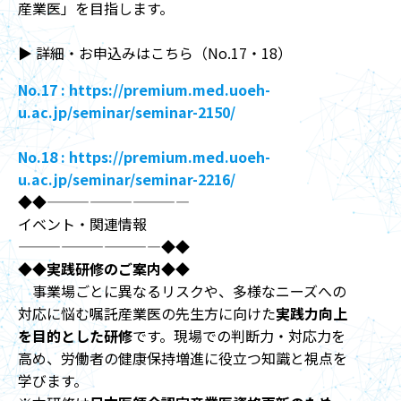
産業医」を目指します。
▶ 詳細・お申込みはこちら（No.17・18）
No.17 :
https://premium.med.uoeh-
u.ac.jp/seminar/seminar-2150/
No.18 :
https://premium.med.uoeh-
u.ac.jp/seminar/seminar-2216/
◆◆
——————————
イベント・関連情報
——————————
◆◆
◆◆実践研修のご案内◆◆
事業場ごとに異なるリスクや、多様なニーズへの
対応に悩む嘱託産業医の先生方に向けた
実践力向上
を目的とした研修
です。現場での判断力・対応力を
高め、労働者の健康保持増進に役立つ知識と視点を
学びます。